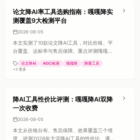
局限，重点介绍嘎嘎降AI（AIGCleaner）的语
义同位素技术、风格迁移网络、术语保护功能
论文降AI率工具选购指南：嘎嘎降实
及适配平台，并分享使用技巧与性价比，帮助
测覆盖9大检测平台
读者有效降低论文AI率，满足学术规范。
2026-08-05
本文实测了10款论文降AI工具，对比价格、平
台覆盖、达标率与售后保障。重点评测嘎嘎
降，其覆盖知网、维普、万方等9个检测平台，
论文降AI
AIGC检测
嘎嘎降
降重工具
千字4.8元，达标率99.26%，并提供1000字免
+
3
更多
费试用。同时介绍了比话（知网专项）、率零
（深度优化）、去AIGC（多场景）等工具，帮
助不同需求的学生做出选择，避免踩坑。
降AI工具性价比评测：嘎嘎降AI双降
一次收费
2026-08-05
本文从价格分布、售后保障、效果覆盖三个维
度，评测2026年主流降AI工具的性价比。通过