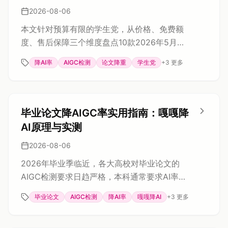
2026-08-06
本文针对预算有限的学生党，从价格、免费额
度、售后保障三个维度盘点10款2026年5月实
用的论文降AIGC率工具。重点推荐嘎嘎降AI，
降AI率
AIGC检测
论文降重
学生党
+
3
更多
其支持知网、维普、万方、Turnitin等9大检测
平台，提供1000字免费试用及降AI率超20%全
额退款承诺，实测可将AI率从80%以上降至个
位数。文章还拆解了2026年AIGC检测算法的
毕业论文降AIGC率实用指南：嘎嘎降
工作原理，指出传统同义词替换已失效，并给
AI原理与实测
出高性价比的省钱选购建议。
2026-08-06
2026年毕业季临近，各大高校对毕业论文的
AIGC检测要求日趋严格，本科通常要求AI率
≤30%，硕博则多在20%以内。不少学生使用
毕业论文
AIGC检测
降AI率
嘎嘎降AI
+
3
更多
AI辅助写作后，查重时AIGC疑似率飙升。本文
解析AIGC检测原理，对比手动改写与AI互改的