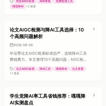
维普AIGC检测
AI率降重
免费检测工具
的免费检测入口，并重点介绍嘎嘎降AI工具的
嘎嘎降AI
+
2
更多
操作流程、价格与保障机制，最后回答常见问
题并给出处理建议，帮助学生在提交前有效降
低AI率。
论文AIGC检测与降AI工具选择：10
个高频问题解析
2026-08-06
毕业季论文AIGC检测标准趋严，选错降AI工具
费钱费力。本文整理10个高频问题：AIGC检测
合格线、知网/维普等平台差异、AI率过高根
论文AIGC检测
降AI工具
嘎嘎降AI
论文查重
源、提前预防方法、降AI对查重影响，并通过
+
1
更多
改错案例对比套壳与自研引擎工具，详解嘎嘎
降AI双引擎如何同时优化AI率与重复率。
学生党降AI率工具省钱推荐：嘎嘎降
AI实测盘点